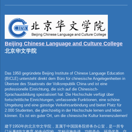
Beijing Chinese Language and Culture College
北京华文学院
Das 1950 gegründete Beijing Institute of Chinese Language Education
(BICLE) untersteht direkt dem Büro für chinesische Angelegenheiten in
Übersee des Staatsrats der Volksrepublik China und ist eine
professionelle Einrichtung, die sich auf die Chinesisch-
Sprachausbildung spezialisiert hat. Die Hochschule verfügt über
fortschrittliche Einrichtungen, umfassende Funktionen, eine schöne
Umgebung und eine günstige Verkehrsanbindung und bietet Platz für
2.000 Studenten, die gleichzeitig in der Hochschule lernen und leben
können. Es ist ein guter Ort, um die chinesische Kultur kennenzulernen!
建于
1950
年的北京华文学院，直属于中国国务院侨务办公室，是一所专
门从事
#
华文教育
的专业院校。学校设施先进，功能齐全，环境优美，交