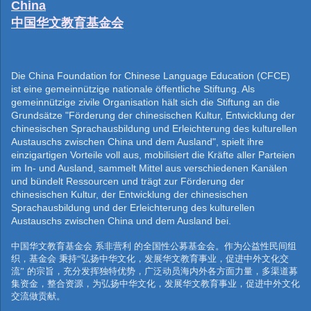
China
中国华文教育基金会
Die China Foundation for Chinese Language Education (CFCE)
ist eine gemeinnützige nationale öffentliche Stiftung. Als
gemeinnützige zivile Organisation hält sich die Stiftung an die
Grundsätze "Förderung der chinesischen Kultur, Entwicklung der
chinesischen Sprachausbildung und Erleichterung des kulturellen
Austauschs zwischen China und dem Ausland", spielt ihre
einzigartigen Vorteile voll aus, mobilisiert die Kräfte aller Parteien
im In- und Ausland, sammelt Mittel aus verschiedenen Kanälen
und bündelt Ressourcen und trägt zur Förderung der
chinesischen Kultur, der Entwicklung der chinesischen
Sprachausbildung und der Erleichterung des kulturellen
Austauschs zwischen China und dem Ausland bei.
中国华文教育基金会
系非营利
的全国性公募基金会。作为公益性民间组
织，基金会
秉持“弘扬中华文化，发展华文教育事业，促进中外文化交
流”
的宗旨，充分发挥独特优势，广泛动员海内外各方面力量，多渠道募
集资金，整合资源，为弘扬中华文化，发展华文教育事业，促进中外文化
交流做贡献。