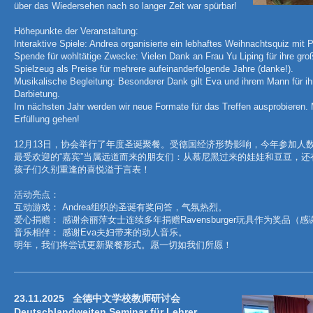
über das Wiedersehen nach so langer Zeit war spürbar!
Höhepunkte der Veranstaltung:
Interaktive Spiele: Andrea organisierte ein lebhaftes Weihnachtsquiz mit P
Spende für wohltätige Zwecke: Vielen Dank an Frau Yu Liping für ihre g
Spielzeug als Preise für mehrere aufeinanderfolgende Jahre (danke!).
Musikalische Begleitung: Besonderer Dank gilt Eva und ihrem Mann für 
Darbietung.
Im nächsten Jahr werden wir neue Formate für das Treffen ausprobieren.
Erfüllung gehen!
12月13日，协会举行了年度圣诞聚餐。受德国经济形势影响，今年参加人
最受欢迎的“嘉宾”当属远道而来的朋友们：从慕尼黑过来的娃娃和豆豆，
孩子们久别重逢的喜悦溢于言表！
活动亮点：
互动游戏： Andrea组织的圣诞有奖问答，气氛热烈。
爱心捐赠： 感谢余丽萍女士连续多年捐赠Ravensburger玩具作为奖品（
音乐相伴： 感谢Eva夫妇带来的动人音乐。
明年，我们将尝试更新聚餐形式。愿一切如我们所愿！
23.11.2025
全德中文学校教师研讨会
Deutschlandweiten Seminar für Lehrer