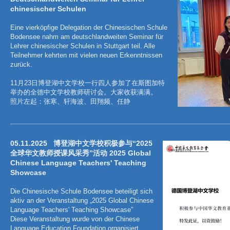
chinesischer Schulen
Eine vierköpfige Delegation der Chinesischen Schule
Bodensee nahm am deutschlandweiten Seminar für
Lehrer chinesischer Schulen in Stuttgart teil. Alle
Teilnehmer kehrten mit vielen neuen Erkenntnissen
zurück.
11月23日博登湖中文学校一行四人参加了在斯图加特
举办的全德中文学校教师研讨会。大家收获满满。
照片左起：张寒、轩海波、田翔频、任静
05.11.2025
博登湖中文学校积极参与“2025
全球华文教师授课风采秀”活动 2025 Global
Chinese Language Teachers' Teaching
Showcase
Die Chinesische Schule Bodensee beteiligt sich
aktiv an der Veranstaltung „2025 Global Chinese
Language Teachers' Teaching Showcase”
Diese Veranstaltung wurde von der Chinese
Language Education Foundation organisiert.