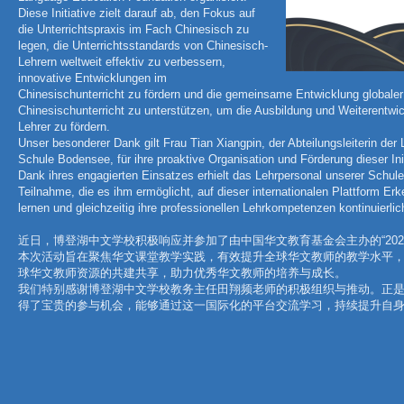
Diese Initiative zielt darauf ab, den Fokus auf
die Unterrichtspraxis im Fach Chinesisch zu
legen, die Unterrichtsstandards von Chinesisch-
Lehrern weltweit effektiv zu verbessern,
innovative Entwicklungen im
Chinesischunterricht zu fördern und die gemeinsame Entwicklung globale
Chinesischunterricht zu unterstützen, um die Ausbildung und Weiterentwi
Lehrer zu fördern.
Unser besonderer Dank gilt Frau Tian Xiangpin, der Abteilungsleiterin der 
Schule Bodensee, für ihre proaktive Organisation und Förderung dieser Init
Dank ihres engagierten Einsatzes erhielt das Lehrpersonal unserer Schule
Teilnahme, die es ihm ermöglicht, auf dieser internationalen Plattform E
lernen und gleichzeitig ihre professionellen Lehrkompetenzen kontinuierli
近日，博登湖中文学校积极响应并参加了由中国华文教育基金会主办的“202
本次活动旨在聚焦华文课堂教学实践，有效提升全球华文教师的教学水平
球华文教师资源的共建共享，助力优秀华文教师的培养与成长。
我们特别感谢博登湖中文学校教务主任田翔频老师的积极组织与推动。正
得了宝贵的参与机会，能够通过这一国际化的平台交流学习，持续提升自