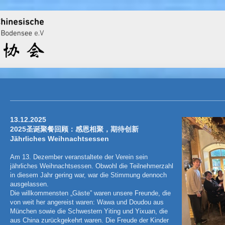
13.12.2025
2025圣诞聚餐回顾：感恩相聚，期待创新
Jährliches Weihnachtsessen
Am 13. Dezember veranstaltete der Verein sein
jährliches Weihnachtsessen. Obwohl die Teilnehmerzahl
in diesem Jahr gering war, war die Stimmung dennoch
ausgelassen.
Die willkommensten „Gäste” waren unsere Freunde, die
von weit her angereist waren: Wawa und Doudou aus
München sowie die Schwestern Yiting und Yixuan, die
aus China zurückgekehrt waren. Die Freude der Kinder