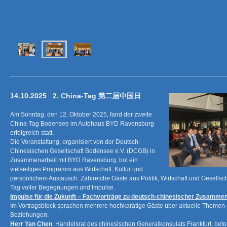
14.10.2025 2. China-Tag 第二届中国日
Am Sonntag, den 12. Oktober 2025, fand der zweite
China-Tag Bodensee im Autohaus BYD Ravensburg
erfolgreich statt.
Die Veranstaltung, organisiert von der Deutsch-
Chinesischen Gesellschaft Bodensee e.V. (DCGB) in
Zusammenarbeit mit BYD Ravensburg, bot ein
vielseitiges Programm aus Wirtschaft, Kultur und
persönlichem Austausch.
Zahlreiche Gäste aus Politik, Wirtschaft und Gesellsc
Tag voller Begegnungen und Impulse.
Impulse für die Zukunft – Fachvorträge zu deutsch-chinesischer Zusammen
Im Vortragsblock sprachen mehrere hochkarätige Gäste über aktuelle Themen
Beziehungen:
Herr Yan Chen
, Handelsrat des chinesischen Generalkonsulats Frankfurt, bet