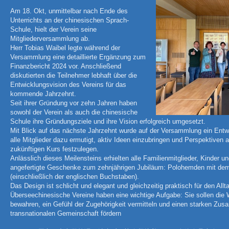
Am 18. Okt, unmittelbar nach Ende des
Unterrichts an der chinesischen Sprach-
Schule, hielt der Verein seine
Mitgliederversammlung ab.
Herr Tobias Waibel legte während der
Versammlung eine detaillierte Ergänzung zum
Finanzbericht 2024 vor. Anschließend
diskutierten die Teilnehmer lebhaft über die
Entwicklungsvision des Vereins für das
kommende Jahrzehnt.
Seit ihrer Gründung vor zehn Jahren haben
sowohl der Verein als auch die chinesische
Schule ihre Gründungsziele und ihre Vision erfolgreich umgesetzt.
Mit Blick auf das nächste Jahrzehnt wurde auf der Versammlung ein Ent
alle Mitglieder dazu ermutigt, aktiv Ideen einzubringen und Perspektiv
zukünftigen Kurs festzulegen.
Anlässlich dieses Meilensteins erhielten alle Familienmitglieder, Kinder un
angefertigte Geschenke zum zehnjährigen Jubiläum: Polohemden mit de
(einschließlich der englischen Buchstaben).
Das Design ist schlicht und elegant und gleichzeitig praktisch für den Allt
Überseechinesische Vereine haben eine wichtige Aufgabe: Sie sollen die 
bewahren, ein Gefühl der Zugehörigkeit vermitteln und einen starken Zus
transnationalen Gemeinschaft fördern