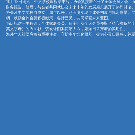
10月18日周六，中文学校课程结束后，协会紧接着召开了全体会员大会。To
财务报告。随后，与会者共同就协会未来十年的发展愿景展开了热烈讨论
协会及中文学校自成立十周年以来，已圆满实现了建会初衷与既定愿景。
纲，鼓励全体会员积极献策，各抒己见，共同擘画未来蓝图。
为庆祝这一里程碑，全体家庭会员、孩子们及个人会员领取了精心准备的
英文字母）的Polo衫。该设计图案简洁大方，兼顾日常穿着的实用性。
海外华人社团肩负着重要使命：守护中华文化根基、提供心灵归属感，并